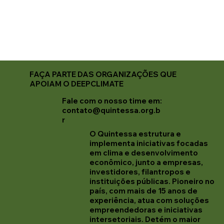
FAÇA PARTE DAS ORGANIZAÇÕES QUE
APOIAM O DEEPCLIMATE
Fale com o nosso time em:
contato@quintessa.org.b
r
O Quintessa estrutura e
implementa iniciativas focadas
em clima e desenvolvimento
econômico, junto a empresas,
investidores, filantropos e
instituições públicas. Pioneiro no
país, com mais de 15 anos de
experiência, atua com soluções
empreendedoras e iniciativas
intersetoriais. Detém o maior