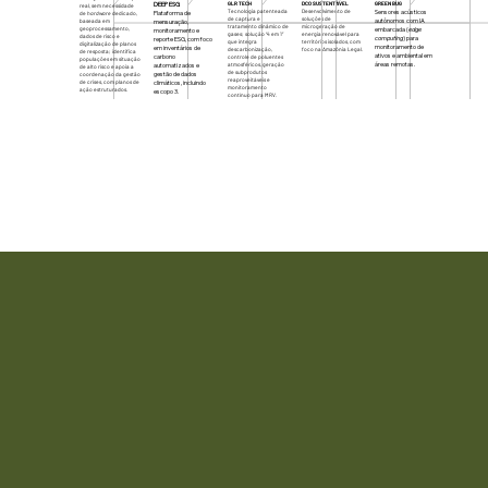
DEEP ESG
GLR TECH
DCO SUSTENTÁVEL
GREEN BUG
real, sem necessidade
Tecnologia patenteada
Desenvolvimento de
Sensores acústicos
Plataforma de
de
hardware
dedicado,
de captura e
soluções de
autônomos com IA
mensuração,
baseada em
tratamento dinâmico de
microgeração de
embarcada (
edge
geoprocessamento,
monitoramento e
gases; solução “4 em 1”
energia renovável para
dados de risco e
computing
) para
reporte ESG, com foco
que integra
territórios isolados, com
digitalização de planos
monitoramento de
em inventários de
descarbonização,
foco na Amazônia Legal.
de resposta; identifica
ativos e ambiental em
carbono
controle de poluentes
populações em situação
áreas remotas.
automatizados e
atmosféricos, geração
de alto risco e apoia a
de subprodutos
gestão de dados
coordenação da gestão
reaproveitáveis e
climáticos, incluindo
de crises, com planos de
monitoramento
ação estruturados.
escopo 3.
contínuo para MRV.