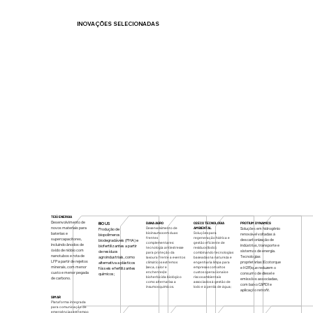
INOVAÇÕES SELECIONADAS
TEIÚ ENERGIA
Desenvolvimento de
BIO US
DANA AGRO
O2ECO TECNOLOGIA
PROTIUM DYNAMICS
novos materiais para
Desenvolvimento de
AMBIENTAL
Soluções em hidrogênio
Produção de
bioinsumos em duas
Soluções para
baterias e
renovável voltadas à
biopolímeros
frentes
regeneração hídrica e
supercapacitores,
descarbonização de
biodegradáveis (PHA) e
complementares:
gestão eficiente de
incluindo ânodos de
indústrias, transporte e
biofertilizantes a partir
tecnologia antiestresse
resíduos (lodo),
óxido de nióbio com
sistemas de energia.
de resíduos
para proteção da
combinando tecnologias
nanotubos e rota de
Tecnologias
agroindustriais, como
lavoura frente a eventos
baseadas na natureza e
LFP a partir de rejeitos
proprietárias (Ecotorque
alternativa a plásticos
climáticos extremos
engenharia limpa para
minerais, com menor
(seca, calor e
empresas com altos
e H2R) que reduzem o
fósseis e fertilizantes
enchentes) e
custos operacionais e
custo e menor pegada
consumo de diesel e
químicos;
bioherbicida biológico
riscos ambientais
de carbono.
emissões associadas,
como alternativa a
associados à gestão de
com baixo CAPEX e
insumos químicos.
lodo e à perda de água;
aplicação
retrofit
.
SIMAR
Plataforma integrada
para comunicação de
emergências em tempo